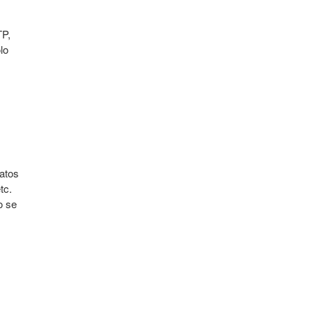
TP,
lo
datos
tc.
o se