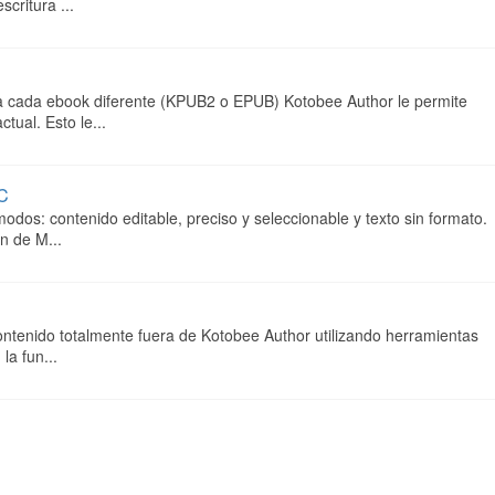
critura ...
ra cada ebook diferente (KPUB2 o EPUB) Kotobee Author le permite
tual. Esto le...
C
dos: contenido editable, preciso y seleccionable y texto sin formato.
n de M...
 contenido totalmente fuera de Kotobee Author utilizando herramientas
la fun...